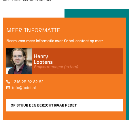
MEER INFORMATIE
Neem voor meer informatie over
Kabel
contact op met:
Henry
Lootens
Projectmanager (extern)
+316 25 02 82 82

info@fedet.nl

OF STUUR EEN BERICHT NAAR FEDET