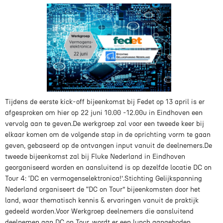
Tijdens de eerste kick-off bijeenkomst bij Fedet op 13 april is er
afgesproken om hier op 22 juni 10.00 -12.00u in Eindhoven een
vervolg aan te geven.De werkgroep zal voor een tweede keer bij
elkaar komen om de volgende stap in de oprichting vorm te gaan
geven, gebaseerd op de ontvangen input vanuit de deelnemers.De
tweede bijeenkomst zal bij Fluke Nederland in Eindhoven
georganiseerd worden en aansluitend is op dezelfde locatie DC on
Tour 4: ‘DC en vermogenselektronica!’.Stichting Gelijkspanning
Nederland organiseert de “DC on Tour” bijeenkomsten door het
land, waar thematisch kennis & ervaringen vanuit de praktijk
gedeeld worden.Voor Werkgroep deelnemers die aansluitend
deelnemen aan DC on Tour, wordt er een lunch aangeboden.