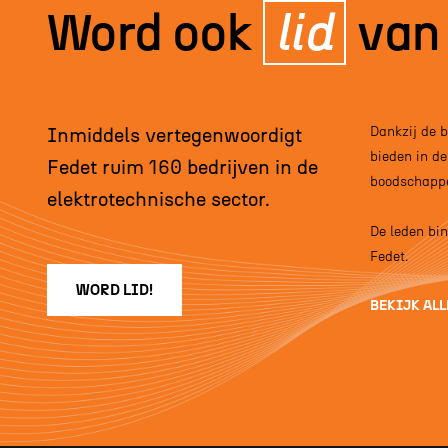
Word ook
lid
van
Inmiddels vertegenwoordigt
Dankzij de 
bieden in de
Fedet ruim 160 bedrijven in de
boodschappe
elektrotechnische sector.
De leden bi
Fedet.
WORD LID!
BEKIJK ALL