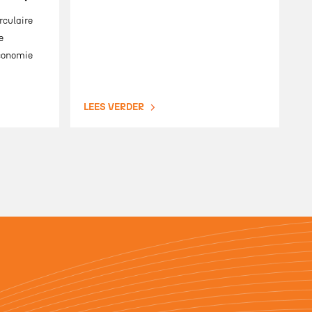
rculaire
e
economie
LEES VERDER