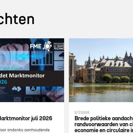
chten
2/7/2026
arktmonitor juli 2026
Brede politieke aandach
randvoorwaarden van ci
economie en circulaire 
 door ondanks aanhoudende