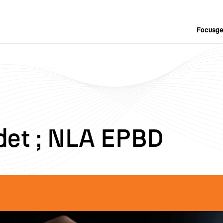
Focusge
det ; NLA EPBD