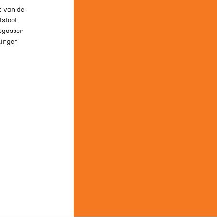
t van de
tstoot
asgassen
lingen