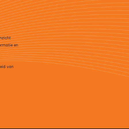
nzicht
formatie en
leid van