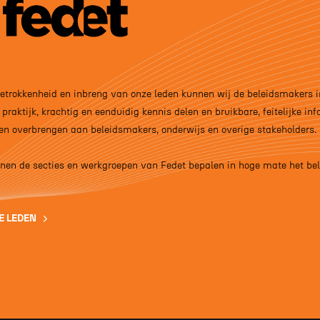
betrokkenheid en inbreng van onze leden kunnen wij de beleidsmakers i
 praktijk, krachtig en eenduidig kennis delen en bruikbare, feitelijke in
n overbrengen aan beleidsmakers, onderwijs en overige stakeholders.
nnen de secties en werkgroepen van Fedet bepalen in hoge mate het be
E LEDEN