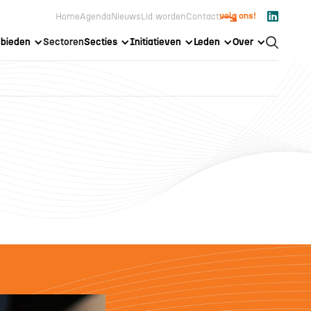

volg ons!
Home
Agenda
Nieuws
Lid worden
Contact
bieden
Sectoren
Secties
Initiatieven
Leden
Over
