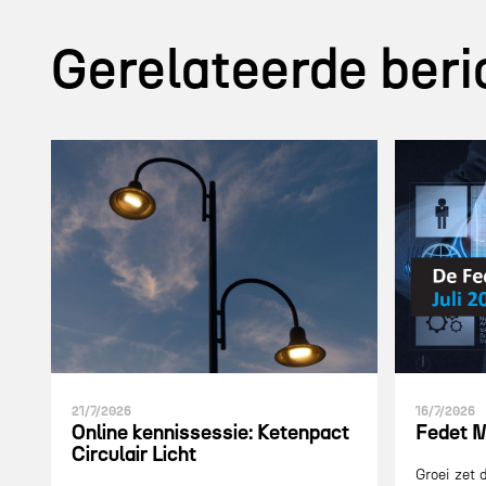
Gerelateerde beri
21/7/2026
16/7/2026
Online kennissessie: Ketenpact
Fedet M
Circulair Licht
Groei zet