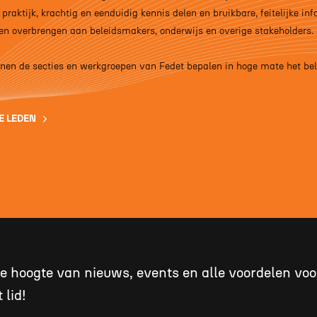
 praktijk, krachtig en eenduidig kennis delen en bruikbare, feitelijke in
n overbrengen aan beleidsmakers, onderwijs en overige stakeholders.
nnen de secties en werkgroepen van Fedet bepalen in hoge mate het be
E LEDEN
 de hoogte van nieuws, events en alle voordelen voo
 lid!