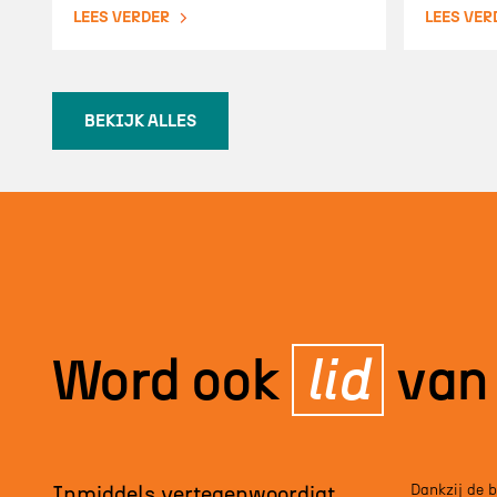
LEES VERDER
LEES VER
BEKIJK ALLES
Word ook
lid
van
Inmiddels vertegenwoordigt
Dankzij de 