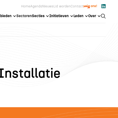

volg ons!
Home
Agenda
Nieuws
Lid worden
Contact
bieden
Sectoren
Secties
Initiatieven
Leden
Over

Installatie