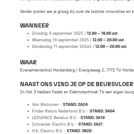
Verder praten we je graag bij over de laatste innovaties en 
WANNEER
Dinsdag 9 september 2025 |
12.00 – 18.00 uur.
Woensdag 10 september 2025 |
12.00 – 20.00 uur.
Donderdag 11 september 202a5 |
12.00 – 20.00 uur.
WAAR
Evenementenhal Hardenberg | Energieweg 2, 7772 TV Hard
NAAST ONS VIND JE OP DE BEURSVLOER
In Hal 3 hebben Fedet en Elektrotechniek TV een eigen loun
Van Walraven -
STAND: 2A24
Finder Relais Nederland B.V. -
STAND: 3A04
LEDVANCE Benelux B.V. -
STAND: 3A19
Schneider Electric B.V. -
STAND: 3A21
H.K. Electric B.V. -
STAND: 3B20