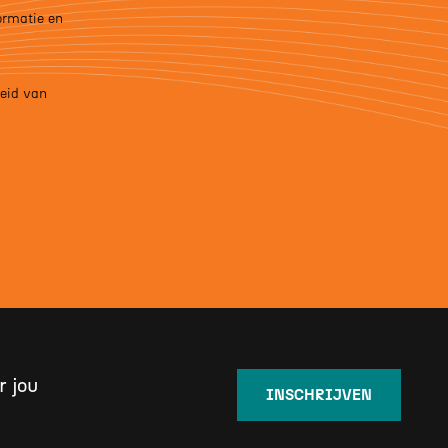
formatie en
leid van
r jou
INSCHRIJVEN