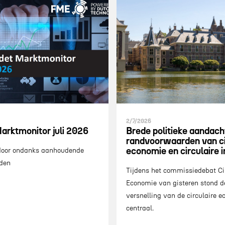
2/7/2026
arktmonitor juli 2026
Brede politieke aandach
randvoorwaarden van ci
economie en circulaire 
 door ondanks aanhoudende
den
Tijdens het commissiedebat Ci
Economie van gisteren stond d
versnelling van de circulaire 
centraal.