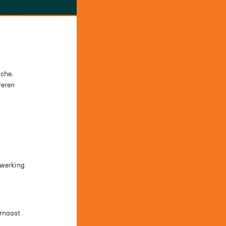
che.
reren
nwerking
arnaast