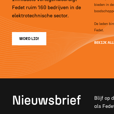
bieden in de
Fedet ruim 160 bedrijven in de
boodschappe
elektrotechnische sector.
De leden bi
Fedet.
WORD LID!
BEKIJK ALL
Nieuwsbrief
Blijf op
als Fedet