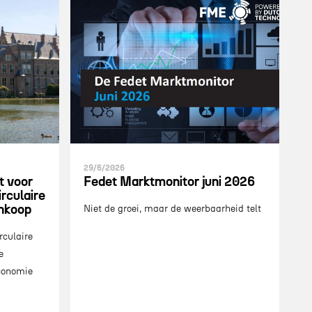
29/6/2026
t voor
Fedet Marktmonitor juni 2026
rculaire
inkoop
Niet de groei, maar de weerbaarheid telt
rculaire
e
economie