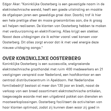
Edgar Aker: “Koninklijke Oosterberg is een gevestigde naam in de
elektrotechnische wereld, heeft een goede uitstraling en maakte
de afgelopen jaren een geweldige groei door. Daarbij trof ik hier
een hele prettige sfeer én mooie groeiambities aan, die ik graag
wil helpen realiseren. De klanten van Oosterberg hebben te maken
met verduurzaming en elektrificering. Alles krijgt een stekker.
Naast deze uitdagingen zie ik echter vooral veel kansen voor
Oosterberg. Dit alles zorgt ervoor dat ik met veel energie deze
nieuwe uitdaging aanga.”
OVER KONINKLIJKE OOSTERBERG
Koninklijke Oosterberg is een succesvolle, snelgroeiende
elektrotechnische groothandel met ruim 400 medewerkers en 21
vestigingen verspreid over Nederland, een hoofdkantoor en een
centraal distributiecentrum in Apeldoorn. Het Nederlandse
familiebedrijf bestaat al meer dan 130 jaar en biedt, naast de
verkoop van een breed assortiment elektrotechnische artikelen,
toegevoegde waarde met een uitgebreid pakket aan diensten en
maatwerkoplossingen. Oosterberg faciliteert de activiteiten van
haar klanten optimaal, zodat zij kunnen doen waar zij goed in