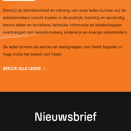
Dankzij de betrokkenheid en inbreng van onze leden kunnen wij de
beleidsmakers inzicht bieden in de praktijk, krachtig en eenduidig
kennis delen en bruikbare, feitelijke informatie en boodschappen
overbrengen aan beleidsmakers, onderwijs en overige stakeholders.
De leden binnen de secties en werkgroepen van Fedet bepalen in
hoge mate het beleid van Fedet.
BEKIJK ALLE LEDEN
Nieuwsbrief