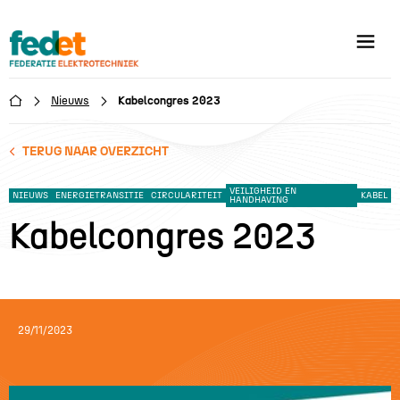
Nieuws
Kabelcongres 2023

TERUG NAAR OVERZICHT
VEILIGHEID EN
NIEUWS
ENERGIETRANSITIE
CIRCULARITEIT
KABEL
HANDHAVING
Kabelcongres 2023
29/11/2023