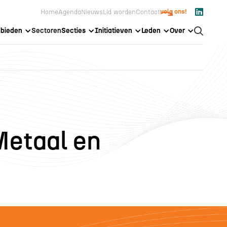

volg ons!
Home
Agenda
Nieuws
Lid worden
Contact
bieden
Sectoren
Secties
Initiatieven
Leden
Over

Metaal en