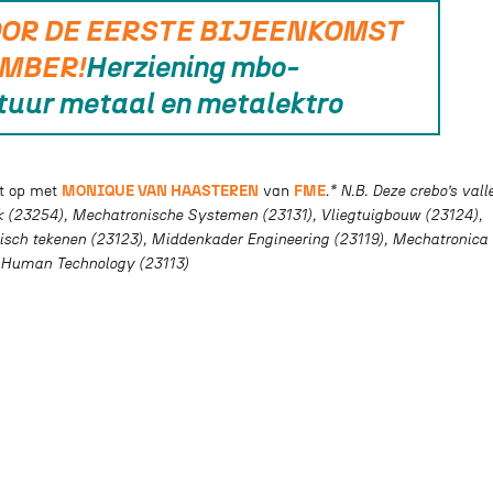
OOR DE EERSTE BIJEENKOMST
EMBER!
Herziening mbo-
tuur metaal en metalektro
ct op met
MONIQUE VAN HAASTEREN
van
FME
.
* N.B. Deze crebo’s vall
ek (23254), Mechatronische Systemen (23131), Vliegtuigbouw (23124),
nisch tekenen (23123), Middenkader Engineering (23119), Mechatronica 
n Human Technology (23113)