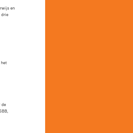
rwijs en
 drie
 het
r de
 SBB,