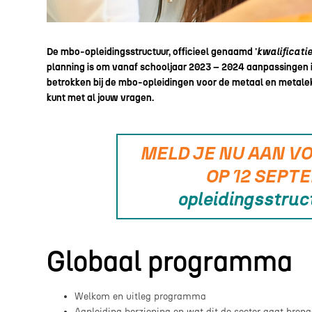
De mbo-opleidingsstructuur, officieel genaamd '
kwalificati
planning is om vanaf schooljaar 2023 – 2024 aanpassingen in 
betrokken bij de mbo-opleidingen voor de metaal en metale
kunt met al jouw vragen.
MELD JE NU AAN V
OP 12 SEPT
opleidingsstruc
Globaal programma
Welkom en uitleg programma
Aanleiding herziening en wat dit de sector gaat bren