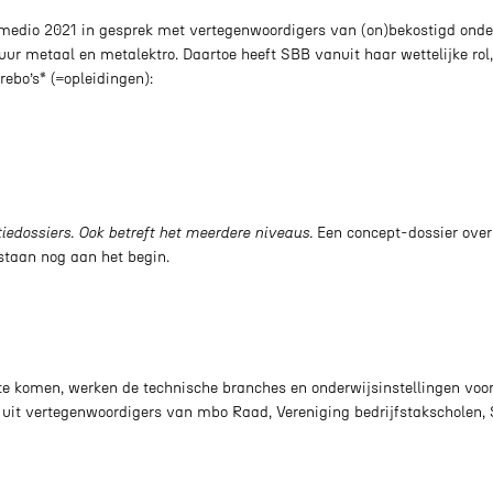
 medio 2021 in gesprek met vertegenwoordigers van (on)bekostigd onde
ur metaal en metalektro. Daartoe heeft SBB vanuit haar wettelijke rol,
ebo’s* (=opleidingen):
tiedossiers. Ook betreft het meerdere niveaus.
Een concept-dossier over
 staan nog aan het begin.
te komen, werken de technische branches en onderwijsinstellingen voo
 uit vertegenwoordigers van mbo Raad, Vereniging bedrijfstakscholen,