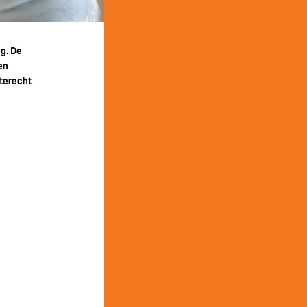
ng. De
en
 terecht