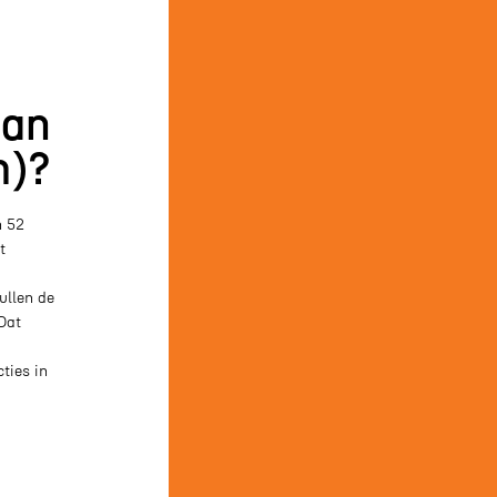
van
m)?
n 52
t
ullen de
Dat
ties in