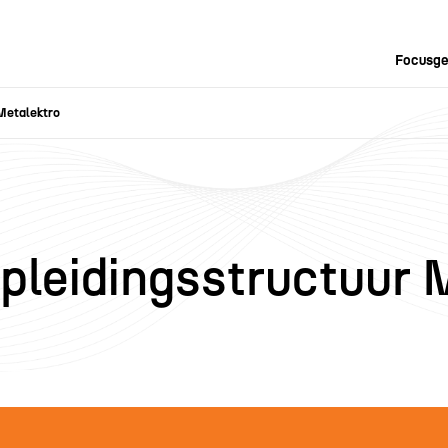
Focusge
Metalektro
pleidingsstructuur 