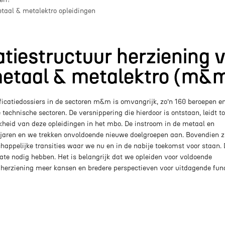
taal & metalektro opleidingen
tiestructuur herziening 
metaal & metalektro (m&
ificatiedossiers in de sectoren m&m is omvangrijk, zo’n 160 beroepen e
 technische sectoren. De versnippering die hierdoor is ontstaan, leidt to
ijkheid van deze opleidingen in het mbo. De instroom in de metaal en
 jaren en we trekken onvoldoende nieuwe doelgroepen aan. Bovendien z
happelijke transities waar we nu en in de nabije toekomst voor staan. 
date nodig hebben. Het is belangrijk dat we opleiden voor voldoende
e herziening meer kansen en bredere perspectieven voor uitdagende func