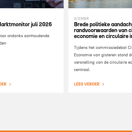
2/7/2026
arktmonitor juli 2026
Brede politieke aandach
randvoorwaarden van ci
economie en circulaire 
 door ondanks aanhoudende
den
Tijdens het commissiedebat Ci
Economie van gisteren stond d
versnelling van de circulaire 
centraal.
DER
LEES VERDER