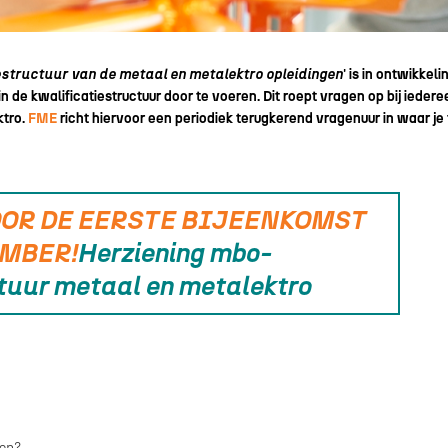
estructuur van de metaal en metalektro opleidingen
' is in ontwikkeli
de kwalificatiestructuur door te voeren. Dit roept vragen op bij iedere
ktro.
FME
richt hiervoor een periodiek terugkerend vragenuur in waar je
OOR DE EERSTE BIJEENKOMST
EMBER!
Herziening mbo-
tuur metaal en metalektro
gen?