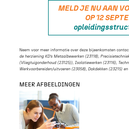
MELD JE NU AAN V
OP 12 SEPT
opleidingsstruc
Neem voor meer informatie over deze bijeenkomsten conta
de herziening KD’s Metaalbewerken (23118), Precisietechni
(Vliegtuigonderhoud (23125)), Isolatiewerken (23116), Tech
Werkvoorbereiden/uitvoeren (23058), Dakdekken (23215) e
MEER AFBEELDINGEN