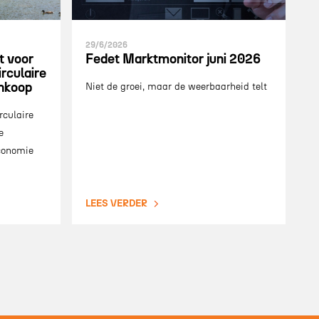
29/6/2026
t voor
Fedet Marktmonitor juni 2026
rculaire
inkoop
Niet de groei, maar de weerbaarheid telt
rculaire
e
economie
LEES VERDER