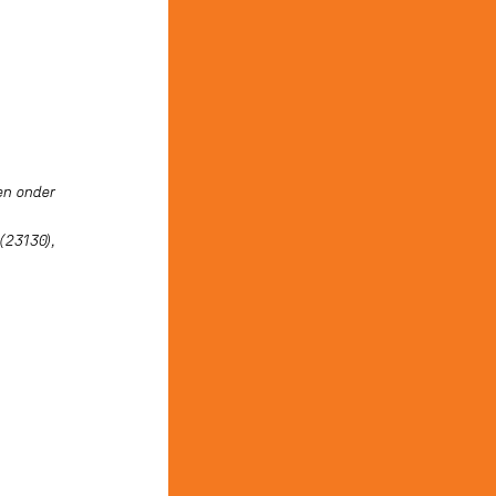
en onder
(23130),