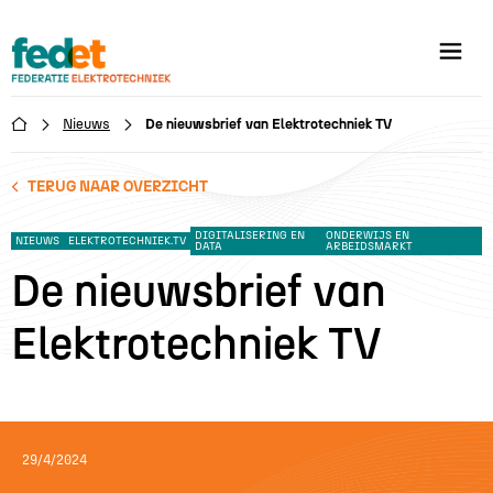
Nieuws
De nieuwsbrief van Elektrotechniek TV

TERUG NAAR OVERZICHT
DIGITALISERING EN
ONDERWIJS EN
NIEUWS
ELEKTROTECHNIEK.TV
DATA
ARBEIDSMARKT
De nieuwsbrief van
Elektrotechniek TV
29/4/2024