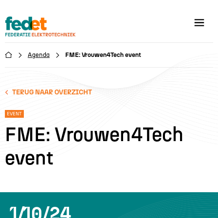
Agenda
FME: Vrouwen4Tech event

TERUG NAAR OVERZICHT
EVENT
FME: Vrouwen4Tech
event
1/10/24