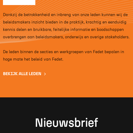
Dankzij de betrokkenheid en inbreng van onze leden kunnen wij de
beleidsmakers inzicht bieden in de praktijk, krachtig en eenduidig
kennis delen en bruikbare, feitelijke informatie en boodschappen
overbrengen aan beleidsmakers, onderwijs en overige stakeholders.
De leden binnen de secties en werkgroepen van Fedet bepalen in
hoge mate het beleid van Fedet.
BEKIJK ALLE LEDEN
Nieuwsbrief