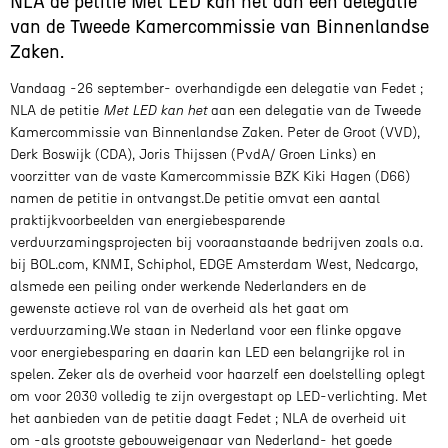
NLA de petitie Met LED kan het aan een delegatie
van de Tweede Kamercommissie van Binnenlandse
Zaken.
Vandaag -26 september- overhandigde een delegatie van Fedet ;
NLA de petitie
Met LED kan het
aan een delegatie van de Tweede
Kamercommissie van Binnenlandse Zaken. Peter de Groot (VVD),
Derk Boswijk (CDA), Joris Thijssen (PvdA/ Groen Links) en
voorzitter van de vaste Kamercommissie BZK Kiki Hagen (D66)
namen de petitie in ontvangst.De petitie omvat een aantal
praktijkvoorbeelden van energiebesparende
verduurzamingsprojecten bij vooraanstaande bedrijven zoals o.a.
bij BOL.com, KNMI, Schiphol, EDGE Amsterdam West, Nedcargo,
alsmede een peiling onder werkende Nederlanders en de
gewenste actieve rol van de overheid als het gaat om
verduurzaming.We staan in Nederland voor een flinke opgave
voor energiebesparing en daarin kan LED een belangrijke rol in
spelen. Zeker als de overheid voor haarzelf een doelstelling oplegt
om voor 2030 volledig te zijn overgestapt op LED-verlichting. Met
het aanbieden van de petitie daagt Fedet ; NLA de overheid uit
om -als grootste gebouweigenaar van Nederland- het goede