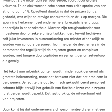
kwartaal 2,3% hoger dan een jaar eerder, vooral door grotere
volumes. In de elektrotechnische sector was zelfs sprake van een
stijging van 5,1%. Opvallend daarbij is dat de prijzen licht zijn
gedaald, wat wijst op stevige concurrentie en druk op marges. Die
spanning herkennen veel ondernemers. Enerzijds is er vraag,
anderzijds is er onzekerheid. Klanten zijn terughoudender met
investeren door onzekere prijsontwikkelingen, terwijl bedrijven
zelf juist investeren in automatisering om minder afhankelijk te
worden van schaars personeel. Toch melden de deelnemers in de
barometer dat tegelijkertijd de projecten groter en complexer
worden, met langere doorlooptijden en een grilliger omzetverloop
als gevolg.
Het tekort aan arbeidskrachten wordt minder vaak genoemd als
grootste belemmering, maar dat betekent niet dat het probleem is
verdwenen. De realiteit is dat technisch gekwalificeerd personeel
schaars blijft, terwijl het gebruik van flexibele inzet zoals zzp’ers
juist verder wordt beperkt. Dat legt druk op de uitvoerbaarheid
van projecten.
Daar komt bij dat ondernemers zich geconfronteerd zien met een