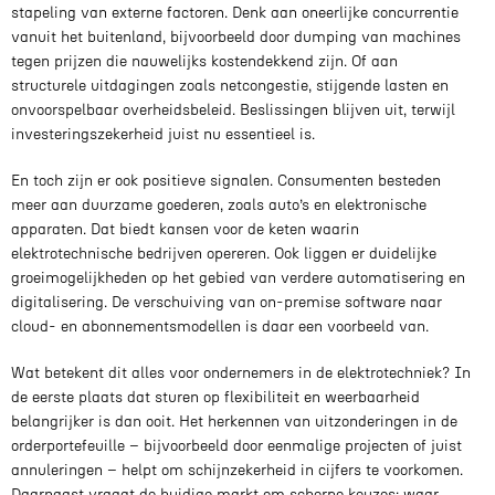
stapeling van externe factoren. Denk aan oneerlijke concurrentie
vanuit het buitenland, bijvoorbeeld door dumping van machines
tegen prijzen die nauwelijks kostendekkend zijn. Of aan
structurele uitdagingen zoals netcongestie, stijgende lasten en
onvoorspelbaar overheidsbeleid. Beslissingen blijven uit, terwijl
investeringszekerheid juist nu essentieel is.
En toch zijn er ook positieve signalen. Consumenten besteden
meer aan duurzame goederen, zoals auto’s en elektronische
apparaten. Dat biedt kansen voor de keten waarin
elektrotechnische bedrijven opereren. Ook liggen er duidelijke
groeimogelijkheden op het gebied van verdere automatisering en
digitalisering. De verschuiving van on-premise software naar
cloud- en abonnementsmodellen is daar een voorbeeld van.
Wat betekent dit alles voor ondernemers in de elektrotechniek? In
de eerste plaats dat sturen op flexibiliteit en weerbaarheid
belangrijker is dan ooit. Het herkennen van uitzonderingen in de
orderportefeuille – bijvoorbeeld door eenmalige projecten of juist
annuleringen – helpt om schijnzekerheid in cijfers te voorkomen.
Daarnaast vraagt de huidige markt om scherpe keuzes: waar